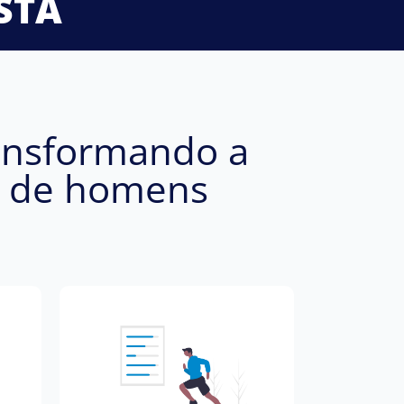
STA
ansformando a
s de homens