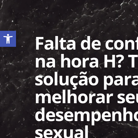
Abrir a barra de ferramentas
Falta de con
na hora H? 
solução par
melhorar se
desempenh
sexual