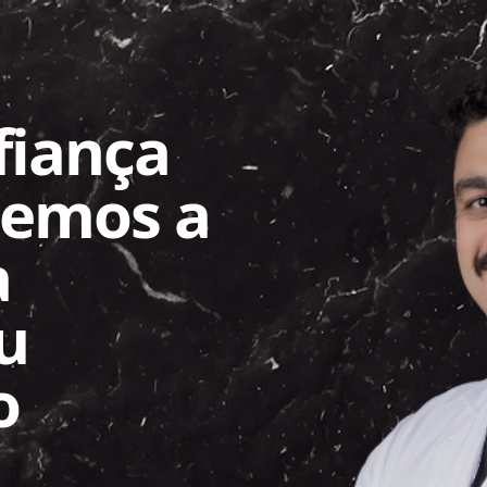
fiança
Temos a
a
u
o