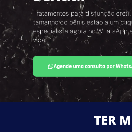
Tratamentos para disfunção erétil
tamanho do pênis estão a um cliq
especialista agora no WhatsApp 
vida!
Agende uma consulta por What
TER M