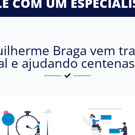
LE COM UM ESPECIALI
uilherme Braga vem tr
al e ajudando centena