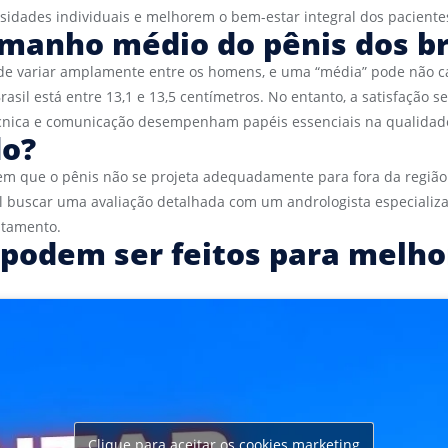
idades individuais e melhorem o bem-estar integral dos paciente
tamanho médio do pênis dos br
e variar amplamente entre os homens, e uma “média” pode não cap
il está entre 13,1 e 13,5 centímetros. No entanto, a satisfação s
cnica e comunicação desempenham papéis essenciais na qualidade
do?
m que o pênis não se projeta adequadamente para fora da região 
ial buscar uma avaliação detalhada com um andrologista especializ
atamento.
podem ser feitos para melhor
Clique para aceitar os cookies marketing