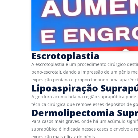
Escrotoplastia
A escrotoplastia é um procedimento cirúrgico destin
peno-escrotal), dando a impressão de um pênis men
exposição peniana e proporcionando uma aparênci
Lipoaspiração Suprap
A gordura acumulada na região suprapúbica pode en
técnica cirúrgica que remove esses depósitos de g
Dermolipectomia Sup
Para casos mais graves, onde há um acúmulo signifi
suprapúbica é indicada nesses casos e envolve a r
exposição mais eficaz do pênis.