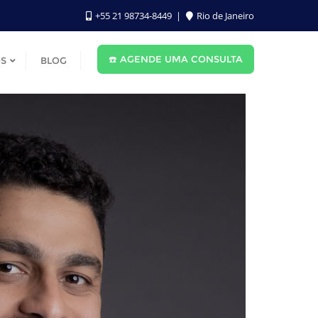
‪+55 21 98734-8449‬
Rio de Janeiro
☎️ AGENDE UMA CONSULTA
S
BLOG