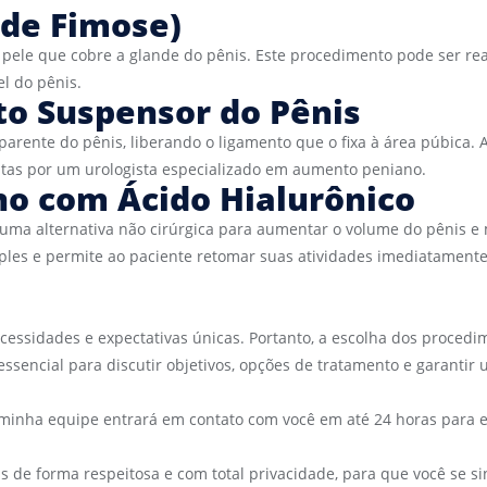
 de Fimose)
 pele que cobre a glande do pênis. Este procedimento pode ser rea
l do pênis.
to Suspensor do Pênis
rente do pênis, liberando o ligamento que o fixa à área púbica. 
itas por um urologista especializado em aumento peniano.
o com Ácido Hialurônico
ma alternativa não cirúrgica para aumentar o volume do pênis e m
ples e permite ao paciente retomar suas atividades imediatamente
cessidades e expectativas únicas. Portanto, a escolha dos proced
sencial para discutir objetivos, opções de tratamento e garantir
e minha equipe entrará em contato com você em até 24 horas para e
as de forma respeitosa e com total privacidade, para que você se s