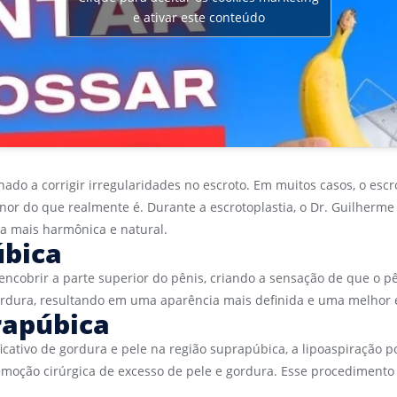
e ativar este conteúdo
ado a corrigir irregularidades no escroto. Em muitos casos, o escro
or do que realmente é. Durante a escrotoplastia, o Dr. Guilherme 
a mais harmônica e natural.
úbica
cobrir a parte superior do pênis, criando a sensação de que o p
ordura, resultando em uma aparência mais definida e uma melhor 
rapúbica
cativo de gordura e pele na região suprapúbica, a lipoaspiração p
emoção cirúrgica de excesso de pele e gordura. Esse procedimento