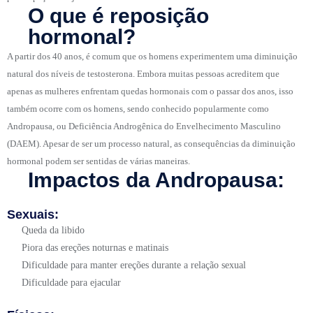
O que é reposição
hormonal?
A partir dos 40 anos, é comum que os homens experimentem uma diminuição
natural dos níveis de testosterona. Embora muitas pessoas acreditem que
apenas as mulheres enfrentam quedas hormonais com o passar dos anos, isso
também ocorre com os homens, sendo conhecido popularmente como
Andropausa, ou Deficiência Androgênica do Envelhecimento Masculino
(DAEM). Apesar de ser um processo natural, as consequências da diminuição
hormonal podem ser sentidas de várias maneiras.
Impactos da Andropausa:
Sexuais:
Queda da libido
Piora das ereções noturnas e matinais
Dificuldade para manter ereções durante a relação sexual
Dificuldade para ejacular