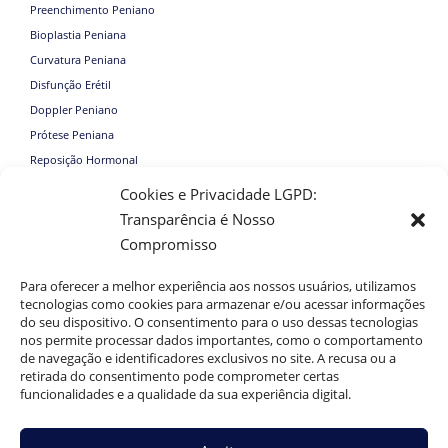
Preenchimento Peniano
Bioplastia Peniana
Curvatura Peniana
Disfunção Erétil
Doppler Peniano
Prótese Peniana
Reposição Hormonal
Cookies e Privacidade LGPD:
Tratamentos
Transparência é Nosso
Disfunção Erétil – Rio de Janeiro e Região
Compromisso
Prótese Peniana – Rio de Janeiro e Região
Curvatura Peniana – Rio de Janeiro e Região
Para oferecer a melhor experiência aos nossos usuários, utilizamos
Injeções Intracavernosas – Rio de Janeiro e Região
tecnologias como cookies para armazenar e/ou acessar informações
do seu dispositivo. O consentimento para o uso dessas tecnologias
Doppler Peniano – Rio de Janeiro e Região
nos permite processar dados importantes, como o comportamento
Reposição Hormonal Masculina – Rio de Janeiro e Região
de navegação e identificadores exclusivos no site. A recusa ou a
Aumento Peniano – Rio de Janeiro e Região
retirada do consentimento pode comprometer certas
funcionalidades e a qualidade da sua experiência digital.
Aumento Peniano – Belo Horizonte - MG
Aumento Peniano – Vitória - ES