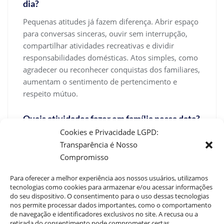
dia?
Pequenas atitudes já fazem diferença. Abrir espaço
para conversas sinceras, ouvir sem interrupção,
compartilhar atividades recreativas e dividir
responsabilidades domésticas. Atos simples, como
agradecer ou reconhecer conquistas dos familiares,
aumentam o sentimento de pertencimento e
respeito mútuo.
Quais atividades fazer em família nessa data?
Cookies e Privacidade LGPD:
Vale investir em atividades como: cozinhar juntos,
Transparência é Nosso
caminhar ao ar livre, assistir a um filme escolhido
Compromisso
em comum acordo, jogos de tabuleiro ou roda de
histórias sobre memórias da família. Importante é
Para oferecer a melhor experiência aos nossos usuários, utilizamos
que todos participem e se sintam incluídos,
tecnologias como cookies para armazenar e/ou acessar informações
fortalecendo assim a união e o diálogo.
do seu dispositivo. O consentimento para o uso dessas tecnologias
nos permite processar dados importantes, como o comportamento
de navegação e identificadores exclusivos no site. A recusa ou a
retirada do consentimento pode comprometer certas