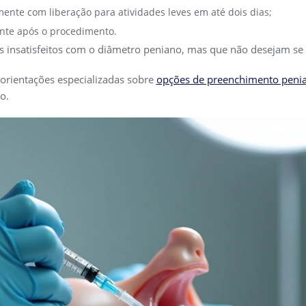
nte com liberação para atividades leves em até dois dias;
ente após o procedimento.
s insatisfeitos com o diâmetro peniano, mas que não desejam se 
rientações especializadas sobre
opções de preenchimento penian
o.