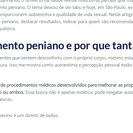
panhando o universo da saúde sexual masculina, percebi que m
to peniano. O tema deixou de ser tabu e hoje, em São Paulo, ex
proporcionem autoestima e qualidade de vida sexual. Neste artigo
 peniano, destacar resultados, indicar para quem são recomenda
ultório.
ento peniano e por que tant
acientes que sentem desconforto com o próprio corpo, mesmo est
tura. Isso me mostra como autoestima e percepção pessoal estão
de procedimentos médicos desenvolvidos para melhorar as propo
o ou ambos.
Essa busca não é apenas estética: pode resgatar aut
aturas.
mesmo é um direito de todos.