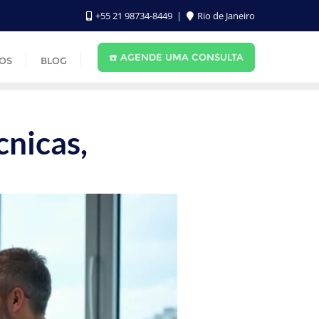
‪+55 21 98734-8449‬
Rio de Janeiro
☎️ AGENDE UMA CONSULTA
OS
BLOG
nicas,