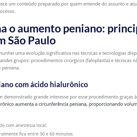
erece um conteúdo preparado por quem entende do assunto e atua
rocesso.
 o aumento peniano: princip
m São Paulo
unhei uma evolução significativa nas técnicas e tecnologias disp
ndes grupos: procedimentos cirúrgicos (faloplastia) e técnicas n
 peniana.
ano com ácido hialurônico
êm demonstrado grande interesse por esse procedimento graças à 
rônico aumenta a circunferência peniana, proporcionando volum
do com anestesia local;
almente fica entre 30 e 60 minutos;