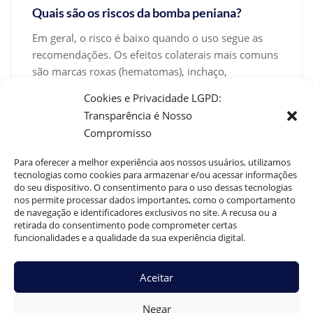
Quais são os riscos da bomba peniana?
Em geral, o risco é baixo quando o uso segue as
recomendações. Os efeitos colaterais mais comuns
são marcas roxas (hematomas), inchaço,
desconforto e, raramente, ruptura de pequenos
Cookies e Privacidade LGPD:
vasos sanguíneos. Se o limite de pressão é
Transparência é Nosso
ultrapassado ou se o tempo de uso é
Compromisso
negligenciado, podem ocorrer lesões mais graves,
incluindo necrose (muito rara). Pacientes com
Para oferecer a melhor experiência aos nossos usuários, utilizamos
distúrbios de coagulação, infecções locais ou
tecnologias como cookies para armazenar e/ou acessar informações
do seu dispositivo. O consentimento para o uso dessas tecnologias
problemas vasculares graves devem evitar o uso.
nos permite processar dados importantes, como o comportamento
Converse sempre com um urologista antes de
de navegação e identificadores exclusivos no site. A recusa ou a
iniciar o procedimento.
retirada do consentimento pode comprometer certas
funcionalidades e a qualidade da sua experiência digital.
Quanto custa uma bomba peniana?
Aceitar
O valor do dispositivo de vácuo para o pênis varia
bastante conforme a marca, recursos e país de
Negar