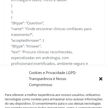
}
},
{
“@type”: “Question”,
“name”: “Onde encontrar clínicas confiáveis para
tratamento?”,
“acceptedAnswer”: {
“@type”: “Answer”,
“text”: “Procure clínicas reconhecidas,
especializadas em andrologia, com
profissionais\ncertificados, ambiente seguro e
acompanhamento integral. O Site Dr.
Cookies e Privacidade LGPD:
Guilherme\nBraga oferece referência nacional,
Transparência é Nosso
protocolos atualizados e comprometimento
Compromisso
com\nresultados reais e seguros.”
}
Para oferecer a melhor experiência aos nossos usuários, utilizamos
}
tecnologias como cookies para armazenar e/ou acessar informações
do seu dispositivo. O consentimento para o uso dessas tecnologias
]
nos permite processar dados importantes, como o comportamento