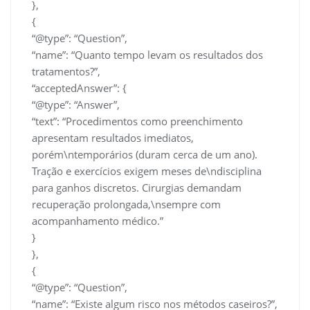
},
{
“@type”: “Question”,
“name”: “Quanto tempo levam os resultados dos
tratamentos?”,
“acceptedAnswer”: {
“@type”: “Answer”,
“text”: “Procedimentos como preenchimento
apresentam resultados imediatos,
porém\ntemporários (duram cerca de um ano).
Tração e exercícios exigem meses de\ndisciplina
para ganhos discretos. Cirurgias demandam
recuperação prolongada,\nsempre com
acompanhamento médico.”
}
},
{
“@type”: “Question”,
“name”: “Existe algum risco nos métodos caseiros?”,