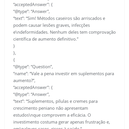
“acceptedAnswer”: {
“@type”: “Answer”,
“text”: “Sim! Métodos caseiros são arriscados e
podem causar lesões graves, infecções
e\ndeformidades. Nenhum deles tem comprovação
científica de aumento definitivo.”
}
},
{
“@type”: “Question”,
“name”: “Vale a pena investir em suplementos para
aumento?”,
“acceptedAnswer”: {
“@type”: “Answer”,
“text”: “Suplementos, pílulas e cremes para
crescimento peniano não apresentam
estudos\nque comprovem a eficácia. O
investimento costuma gerar apenas frustração e,
em\nalguns casos, riscos à saúde.”