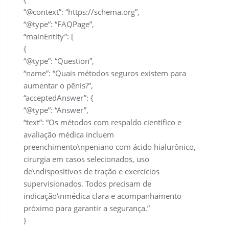
“@context”: “https://schema.org”,
“@type”: “FAQPage”,
“mainEntity”: [
{
“@type”: “Question”,
“name”: “Quais métodos seguros existem para
aumentar o pênis?”,
“acceptedAnswer”: {
“@type”: “Answer”,
“text”: “Os métodos com respaldo científico e
avaliação médica incluem
preenchimento\npeniano com ácido hialurônico,
cirurgia em casos selecionados, uso
de\ndispositivos de tração e exercícios
supervisionados. Todos precisam de
indicação\nmédica clara e acompanhamento
próximo para garantir a segurança.”
}