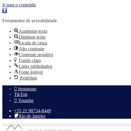
Ir para o conteúdo
Abrir
a
barra
Ferramentas de acessibilidade
de
ferramentas
Aumentar texto
Diminuir texto
Escala de cinza
Alto contraste
Contraste negativo
Fundo claro
Links sublinhados
Fonte legível
Redefinir
Skip
Instagram
to
TikTok
content
Youtube
‪+55 21 98734-8449‬
Rio de Janeiro