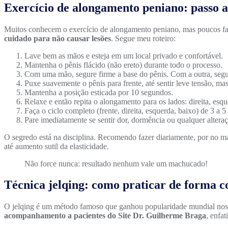
Exercício de alongamento peniano: passo a
Muitos conhecem o exercício de alongamento peniano, mas poucos faz
cuidado para não causar lesões
. Segue meu roteiro:
Lave bem as mãos e esteja em um local privado e confortável.
Mantenha o pênis flácido (não ereto) durante todo o processo.
Com uma mão, segure firme a base do pênis. Com a outra, segur
Puxe suavemente o pênis para frente, até sentir leve tensão, ma
Mantenha a posição esticada por 10 segundos.
Relaxe e então repita o alongamento para os lados: direita, es
Faça o ciclo completo (frente, direita, esquerda, baixo) de 3 a 5
Pare imediatamente se sentir dor, dormência ou qualquer alteraç
O segredo está na disciplina. Recomendo fazer diariamente, por no m
até aumento sutil da elasticidade.
Não force nunca: resultado nenhum vale um machucado!
Técnica jelqing: como praticar de forma c
O jelqing é um método famoso que ganhou popularidade mundial nos ú
acompanhamento a pacientes do Site Dr. Guilherme Braga
, enfa