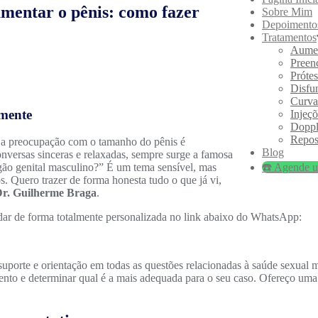
umentar o pênis: como fazer
Sobre Mim
Depoimento
Tratamentos
Aumen
Preen
Próte
Disfun
Curva
amente
Injeçõ
Doppl
Repos
e a preocupação com o tamanho do pênis é
Blog
ersas sinceras e relaxadas, sempre surge a famosa
☎️ Agende u
gão genital masculino?” É um tema sensível, mas
. Quero trazer de forma honesta tudo o que já vi,
Dr. Guilherme Braga
.
dar de forma totalmente personalizada no link abaixo do WhatsApp:
 suporte e orientação em todas as questões relacionadas à saúde sexual
amento e determinar qual é a mais adequada para o seu caso. Ofereço um