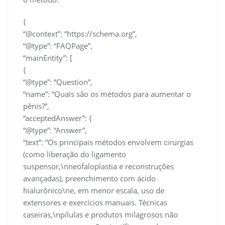
{
“@context”: “https://schema.org”,
“@type”: “FAQPage”,
“mainEntity”: [
{
“@type”: “Question”,
“name”: “Quais são os métodos para aumentar o
pênis?”,
“acceptedAnswer”: {
“@type”: “Answer”,
“text”: “Os principais métodos envolvem cirurgias
(como liberação do ligamento
suspensor,\nneofaloplastia e reconstruções
avançadas), preenchimento com ácido
hialurônico\ne, em menor escala, uso de
extensores e exercícios manuais. Técnicas
caseiras,\npílulas e produtos milagrosos não