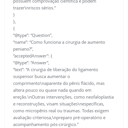
possuem comprovação científica e podem
trazer\nriscos sérios.”
}
},
{
“@type”: “Question”,
“name”: “Como funciona a cirurgia de aumento
peniano?”,
“acceptedAnswer”: {
“@type”: “Answer”,
“text”: “A cirurgia de liberação do ligamento
suspensor busca aumentar o
comprimento\naparente do pênis flácido, mas
altera pouco ou quase nada quando em
ereção.\nOutras intervenções, como neofaloplastia
e reconstruções, visam situações\nespecíficas,
como micropênis real ou traumas. Todas exigem
avaliação criteriosa,\npreparo pré-operatório e
acompanhamento pós-cirúrgico.”