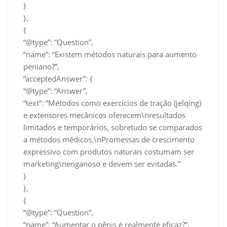
}
},
{
“@type”: “Question”,
“name”: “Existem métodos naturais para aumento
peniano?”,
“acceptedAnswer”: {
“@type”: “Answer”,
“text”: “Métodos como exercícios de tração (jelqing)
e extensores mecânicos oferecem\nresultados
limitados e temporários, sobretudo se comparados
a métodos médicos.\nPromessas de crescimento
expressivo com produtos naturais costumam ser
marketing\nenganoso e devem ser evitadas.”
}
},
{
“@type”: “Question”,
“name”: “Aumentar o pênis é realmente eficaz?”,