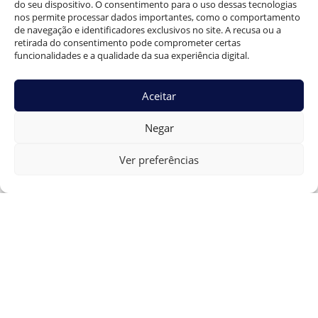
R$\n10.000,00 a R$ 50.000,00, já preenchimentos
do seu dispositivo. O consentimento para o uso dessas tecnologias
nos permite processar dados importantes, como o comportamento
com ácido hialurônico ficam na média\nde R$
de navegação e identificadores exclusivos no site. A recusa ou a
4.000,00 a R$ 10.000,00, conforme o volume e o
retirada do consentimento pode comprometer certas
profissional. Sempre avalie\nriscos e benefícios
funcionalidades e a qualidade da sua experiência digital.
antes de escolher o método.”
}
Aceitar
}
]
Negar
}
Ver preferências
Dr. Guilherme Braga
0
Prótese Peniana Inflável ou Maleável: Diferenças e
Escolha
Como funciona a prótese peniana: tipos e etapas da