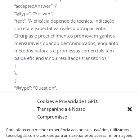
“acceptedAnswer”: {
“@type”: “Answer”,
“text”: “A eficácia depende da técnica, indicação
correta e expectativa realista do\npaciente.
Cirurgias e preenchimentos promovem ganhos
mensuráveis quando bem\nindicados, enquanto
métodos naturais e promessas comerciais têm
baixa eficiência\nou resultados transitórios.”
}
},
{
“@type”: “Question”,
“name”: “Quanto custa um procedimento de
Cookies e Privacidade LGPD:
aumento peniano?”,
Transparência é Nosso
“acceptedAnswer”: {
Compromisso
“@type”: “Answer”,
“text”: “O investimento varia bastante:
Para oferecer a melhor experiência aos nossos usuários, utilizamos
procedimentos cirúrgicos podem custar de
tecnologias como cookies para armazenar e/ou acessar informações