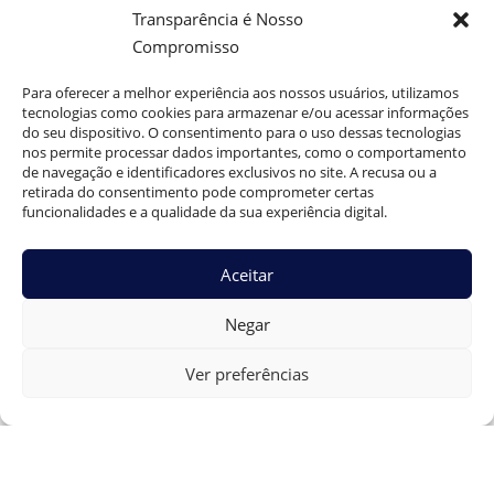
e\npós-operatório, sempre prezando pelo
Transparência é Nosso
resultado seguro e individualizado.”
Compromisso
}
}
Para oferecer a melhor experiência aos nossos usuários, utilizamos
]
tecnologias como cookies para armazenar e/ou acessar informações
}
do seu dispositivo. O consentimento para o uso dessas tecnologias
nos permite processar dados importantes, como o comportamento
de navegação e identificadores exclusivos no site. A recusa ou a
retirada do consentimento pode comprometer certas
funcionalidades e a qualidade da sua experiência digital.
Dr. Guilherme Braga
0
Aceitar
O que causa disfunção erétil em homens jovens? Veja
Negar
os principais fatores
Ver preferências
Cirurgia de aumento peniano: riscos, complicações e
cuidados