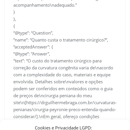
acompanhamento\nadequado.”
}
},
{
“@type”: “Question”,
“name”: “Quanto custa o tratamento cirúrgico?”,
“acceptedAnswer”: {
“@type”: “Answer”,
“text”: “O custo do tratamento cirúrgico para
correção da curvatura congênita varia de\nacordo
com a complexidade do caso, materiais e equipe
envolvida. Detalhes sobre\nvalores e opções
podem ser conferidos em conteúdos como o guia
de preços de\ncirurgia peniana do meu
site\n[https://drguilhermebraga.com.br/curvaturas-
penianas/cirurgia-peyronie-preco-entenda-quando-
considerar/].\nEm geral, ofereço condições
transparentes e acompanhamento integral pré
Cookies e Privacidade LGPD: