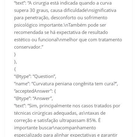
“text”: “A cirurgia está indicada quando a curva
supera 30 graus, causa dificuldade\nsignificativa
para penetração, desconforto ou sofrimento
psicológico importante.\nTambém pode ser
recomendada se há expectativa de resultado
estético ou funcional\nmelhor que com tratamento
conservador.”
}
},
{
“@type”: “Question”,
“name”: “Curvatura peniana congênita tem cura?”,
“acceptedAnswer”: {
“@type”: “Answer”,
“text”: “Sim, principalmente nos casos tratados por
técnicas cirúrgicas adequadas, as\ntaxas de
correção e satisfação ultrapassam 85%. É
importante buscar\nacompanhamento
especializado para alinhar expectativas e garantir