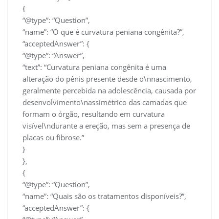
{
“@type”: “Question”,
“name”: “O que é curvatura peniana congênita?”,
“acceptedAnswer”: {
“@type”: “Answer”,
“text”: “Curvatura peniana congênita é uma
alteração do pênis presente desde o\nnascimento,
geralmente percebida na adolescência, causada por
desenvolvimento\nassimétrico das camadas que
formam o órgão, resultando em curvatura
visível\ndurante a ereção, mas sem a presença de
placas ou fibrose.”
}
},
{
“@type”: “Question”,
“name”: “Quais são os tratamentos disponíveis?”,
“acceptedAnswer”: {