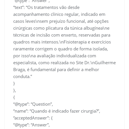
“@type”: “Answer”,
“text”: “Os tratamentos vão desde
acompanhamento clínico regular, indicado em
casos leves\nsem prejuízo funcional, até opções
cirúrgicas como plicatura da túnica albugínea\ne
técnicas de incisão com enxerto, reservadas para
quadros mais intensos.\nFisioterapia e exercícios
raramente corrigem o quadro de forma isolada,
por isso\na avaliação individualizada com
especialista, como realizada no Site Dr.\nGuilherme
Braga, é fundamental para definir a melhor
conduta.”
}
},
{
“@type”: “Question”,
“name”: “Quando é indicado fazer cirurgia?”,
“acceptedAnswer”: {
“@type”: “Answer”,