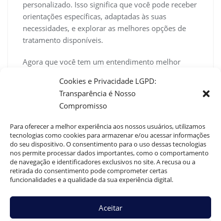
personalizado. Isso significa que você pode receber
orientações específicas, adaptadas às suas
necessidades, e explorar as melhores opções de
tratamento disponíveis.
Agora que você tem um entendimento melhor
sobre como os
medicamentos para doença de
Cookies e Privacidade LGPD:
peyronie
podem ajudar, como planeja usar esse
Transparência é Nosso
conhecimento para melhorar sua qualidade de
Compromisso
vida? Consultar um profissional de saúde é sempre
o primeiro passo. Lembre-se de fazer perguntas e
Para oferecer a melhor experiência aos nossos usuários, utilizamos
estar aberto às opções que possam melhorar
tecnologias como cookies para armazenar e/ou acessar informações
do seu dispositivo. O consentimento para o uso dessas tecnologias
significativamente seu bem-estar.
nos permite processar dados importantes, como o comportamento
de navegação e identificadores exclusivos no site. A recusa ou a
retirada do consentimento pode comprometer certas
funcionalidades e a qualidade da sua experiência digital.
Dr. Guilherme Braga
0
Aceitar