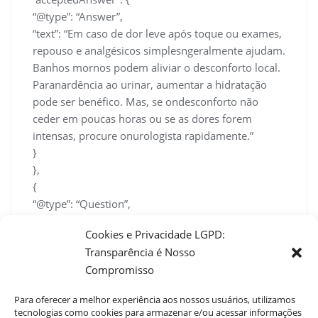
“@type”: “Answer”,
“text”: “Em caso de dor leve após toque ou exames,
repouso e analgésicos simplesngeralmente ajudam.
Banhos mornos podem aliviar o desconforto local.
Paranardência ao urinar, aumentar a hidratação
pode ser benéfico. Mas, se ondesconforto não
ceder em poucas horas ou se as dores forem
intensas, procure onurologista rapidamente.”
}
},
{
“@type”: “Question”,
“name”: “Quais cuidados tomar em casa depois?”,
Cookies e Privacidade LGPD:
“acceptedAnswer”: {
Transparência é Nosso
“@type”: “Answer”,
Compromisso
“text”: “Siga todas as orientações médicas
relacionadas a repouso, uso de medicação
Para oferecer a melhor experiência aos nossos usuários, utilizamos
enlimpeza do local, se houve procedimento.
tecnologias como cookies para armazenar e/ou acessar informações