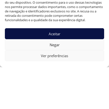
Mantenha boa hidratação, faça higienenadequada,
do seu dispositivo. O consentimento para o uso dessas tecnologias
nos permite processar dados importantes, como o comportamento
evite esforços, não pule doses de remédios e
de navegação e identificadores exclusivos no site. A recusa ou a
observe sinais dencomplicação. Caso qualquer
retirada do consentimento pode comprometer certas
dúvida surja, o contato com a equipe de saúde
funcionalidades e a qualidade da sua experiência digital.
devenser imediato.”
}
Aceitar
}
]
Negar
}
Ver preferências
Dr. Guilherme Braga
0
Início do Inverno: Impactos na Saúde Masculina e
Urologia
Infertilidade masculina: 7 causas comuns além da