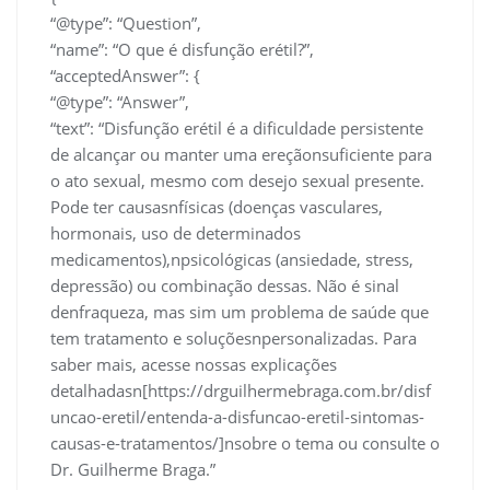
“@type”: “Question”,
“name”: “O que é disfunção erétil?”,
“acceptedAnswer”: {
“@type”: “Answer”,
“text”: “Disfunção erétil é a dificuldade persistente
de alcançar ou manter uma ereçãonsuficiente para
o ato sexual, mesmo com desejo sexual presente.
Pode ter causasnfísicas (doenças vasculares,
hormonais, uso de determinados
medicamentos),npsicológicas (ansiedade, stress,
depressão) ou combinação dessas. Não é sinal
denfraqueza, mas sim um problema de saúde que
tem tratamento e soluçõesnpersonalizadas. Para
saber mais, acesse nossas explicações
detalhadasn[https://drguilhermebraga.com.br/disf
uncao-eretil/entenda-a-disfuncao-eretil-sintomas-
causas-e-tratamentos/]nsobre o tema ou consulte o
Dr. Guilherme Braga.”