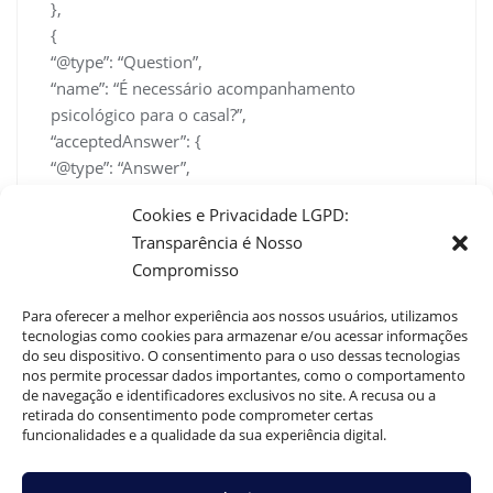
},
{
“@type”: “Question”,
“name”: “É necessário acompanhamento
psicológico para o casal?”,
“acceptedAnswer”: {
“@type”: “Answer”,
“text”: “Nem todo casal precisa de
Cookies e Privacidade LGPD:
acompanhamento psicológico, mas ele pode ser
Transparência é Nosso
muito\nútil quando há dificuldades de diálogo,
Compromisso
bloqueios emocionais ou quando
conflitos\natrapalham o andamento do tratamento
Para oferecer a melhor experiência aos nossos usuários, utilizamos
médico. Um profissional pode ajudar a\nmediar
tecnologias como cookies para armazenar e/ou acessar informações
conversas, construir estratégias e devolver
do seu dispositivo. O consentimento para o uso dessas tecnologias
nos permite processar dados importantes, como o comportamento
confiança no relacionamento.\nA decisão deve ser
de navegação e identificadores exclusivos no site. A recusa ou a
individual, mas considerar essa possibilidade
retirada do consentimento pode comprometer certas
costuma\nenriquecer o processo de recuperação
funcionalidades e a qualidade da sua experiência digital.
sexual masculina.”
}