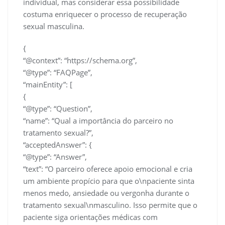
individual, mas considerar essa possibilidade
costuma enriquecer o processo de recuperação
sexual masculina.
{
“@context”: “https://schema.org”,
“@type”: “FAQPage”,
“mainEntity”: [
{
“@type”: “Question”,
“name”: “Qual a importância do parceiro no
tratamento sexual?”,
“acceptedAnswer”: {
“@type”: “Answer”,
“text”: “O parceiro oferece apoio emocional e cria
um ambiente propício para que o\npaciente sinta
menos medo, ansiedade ou vergonha durante o
tratamento sexual\nmasculino. Isso permite que o
paciente siga orientações médicas com