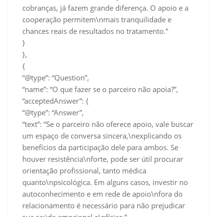
cobranças, já fazem grande diferença. O apoio e a
cooperação permitem\nmais tranquilidade e
chances reais de resultados no tratamento.”
}
},
{
“@type”: “Question”,
“name”: “O que fazer se o parceiro não apoia?”,
“acceptedAnswer”: {
“@type”: “Answer”,
“text”: “Se o parceiro não oferece apoio, vale buscar
um espaço de conversa sincera,\nexplicando os
benefícios da participação dele para ambos. Se
houver resistência\nforte, pode ser útil procurar
orientação profissional, tanto médica
quanto\npsicológica. Em alguns casos, investir no
autoconhecimento e em rede de apoio\nfora do
relacionamento é necessário para não prejudicar
sua saúde emocional e\nfísica.”