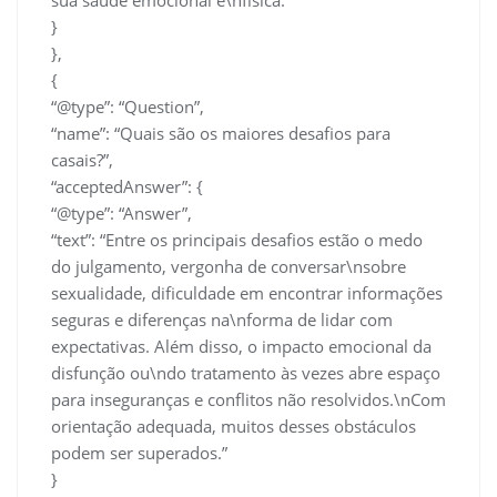
}
},
{
“@type”: “Question”,
“name”: “Quais são os maiores desafios para
casais?”,
“acceptedAnswer”: {
“@type”: “Answer”,
“text”: “Entre os principais desafios estão o medo
do julgamento, vergonha de conversar\nsobre
sexualidade, dificuldade em encontrar informações
seguras e diferenças na\nforma de lidar com
expectativas. Além disso, o impacto emocional da
disfunção ou\ndo tratamento às vezes abre espaço
para inseguranças e conflitos não resolvidos.\nCom
orientação adequada, muitos desses obstáculos
podem ser superados.”
}