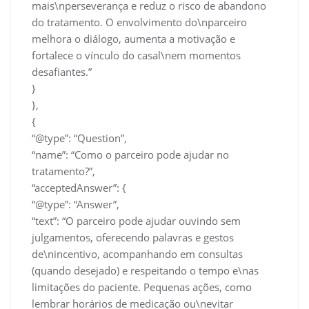
mais\nperseverança e reduz o risco de abandono
do tratamento. O envolvimento do\nparceiro
melhora o diálogo, aumenta a motivação e
fortalece o vínculo do casal\nem momentos
desafiantes.”
}
},
{
“@type”: “Question”,
“name”: “Como o parceiro pode ajudar no
tratamento?”,
“acceptedAnswer”: {
“@type”: “Answer”,
“text”: “O parceiro pode ajudar ouvindo sem
julgamentos, oferecendo palavras e gestos
de\nincentivo, acompanhando em consultas
(quando desejado) e respeitando o tempo e\nas
limitações do paciente. Pequenas ações, como
lembrar horários de medicação ou\nevitar