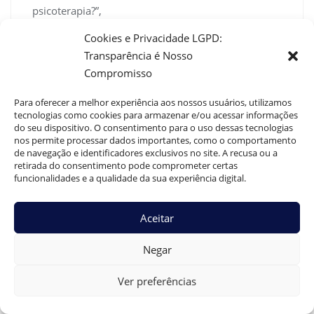
psicoterapia?”,
“acceptedAnswer”: {
Cookies e Privacidade LGPD:
“@type”: “Answer”,
Transparência é Nosso
“text”: “O custo pode variar bastante, dependendo
Compromisso
do local, formação e experiência donprofissional.
Em grandes cidades, costuma ficar entre R$ 120 e
Para oferecer a melhor experiência aos nossos usuários, utilizamos
R$ 400 pornsessão, mas há serviços alternativos,
tecnologias como cookies para armazenar e/ou acessar informações
do seu dispositivo. O consentimento para o uso dessas tecnologias
planos de saúde que cobrem parte dosnvalores ou
nos permite processar dados importantes, como o comportamento
até atendimentos sociais com valores
de navegação e identificadores exclusivos no site. A recusa ou a
diferenciados. No projeto Dr.nGuilherme Braga,
retirada do consentimento pode comprometer certas
funcionalidades e a qualidade da sua experiência digital.
priorizamos o acesso humanizado para que a ajuda
nunca sejaninviabilizada pelo preço.”
}
Aceitar
},
{
Negar
“@type”: “Question”,
“name”: “Onde encontrar psicólogos especializados
Ver preferências
em sexualidade?”,
“acceptedAnswer”: {