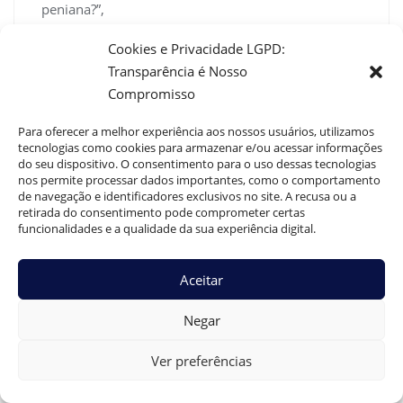
peniana?”,
“acceptedAnswer”: {
Cookies e Privacidade LGPD:
“@type”: “Answer”,
Transparência é Nosso
“text”: “Os riscos da bioplastia peniana são baixos
Compromisso
quando realizadas com ácido\nhialurônico por
profissional qualificado, mas podem incluir
Para oferecer a melhor experiência aos nossos usuários, utilizamos
inchaço, hematomas,\npequenas assimetrias e,
tecnologias como cookies para armazenar e/ou acessar informações
raramente, nódulos ou infecção.”
do seu dispositivo. O consentimento para o uso dessas tecnologias
nos permite processar dados importantes, como o comportamento
}
de navegação e identificadores exclusivos no site. A recusa ou a
},
retirada do consentimento pode comprometer certas
{
funcionalidades e a qualidade da sua experiência digital.
“@type”: “Question”,
“name”: “Quanto custa a bioplastia peniana em São
Aceitar
Paulo?”,
“acceptedAnswer”: {
Negar
“@type”: “Answer”,
“text”: “O valor da bioplastia peniana em São Paulo
Ver preferências
varia conforme a clínica, a\nexperiência do
profissional e a quantidade de produto utilizada,