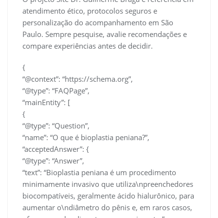
atendimento ético, protocolos seguros e
personalização do acompanhamento em São
Paulo. Sempre pesquise, avalie recomendações e
compare experiências antes de decidir.
{
“@context”: “https://schema.org”,
“@type”: “FAQPage”,
“mainEntity”: [
{
“@type”: “Question”,
“name”: “O que é bioplastia peniana?”,
“acceptedAnswer”: {
“@type”: “Answer”,
“text”: “Bioplastia peniana é um procedimento
minimamente invasivo que utiliza\npreenchedores
biocompatíveis, geralmente ácido hialurônico, para
aumentar o\ndiâmetro do pênis e, em raros casos,