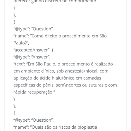
oferecer ganho discreto no comprimento.”
}
},
{
“@type”: “Question”,
“name”: “Como é feito o procedimento em São
Paulo?”,
“acceptedAnswer”: {
“@type”: “Answer”,
“text”: “Em São Paulo, o procedimento é realizado
em ambiente clínico, sob anestesia\nlocal, com
aplicação do ácido hialurônico em camadas
específicas do pênis, sem\ncortes ou suturas e com
rápida recuperação.”
}
},
{
“@type”: “Question”,
“name”: “Quais são os riscos da bioplastia