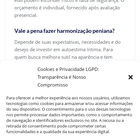
elas podem esconder riscos e falta de segurança. O
orçamento é individual, fornecido após avaliação
presencial.
Vale a pena fazer harmonização peniana?
Depende de suas expectativas, necessidades e do
desejo de investir em autoestima íntima. Para
quem busca melhora sutil na aparência e tem
consciência das limitações do procedimento, a
Cookies e Privacidade LGPD:
harmonização peniana pode trazer satisfação e
Transparência é Nosso
autoconfiança sem afastamento prolongado das
Compromisso
atividades. Mas é fundamental avaliar riscos e
benefícios junto a um profissional capacitado,
Para oferecer a melhor experiência aos nossos usuários, utilizamos
como no projeto Dr. Guilherme Braga, onde ética,
tecnologias como cookies para armazenar e/ou acessar informações
do seu dispositivo. O consentimento para o uso dessas tecnologias
informação e segurança caminham lado a lado.
nos permite processar dados importantes, como o comportamento
de navegação e identificadores exclusivos no site. A recusa ou a
retirada do consentimento pode comprometer certas
funcionalidades e a qualidade da sua experiência digital.
Dr. Guilherme Braga
0