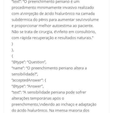
“text”: “O preenchimento peniano é um
procedimento minimamente invasivo realizado
com a\ninjeção de ácido hialurônico na camada
subdérmica do pênis para aumentar seu\nvolume
e proporcionar melhor autoestima ao paciente.
Não se trata de cirurgia, é\nfeito em consultório,
com rápida recuperação e resultados naturais.”
}
},
{
“@type”: “Question”,
“name”: “O preenchimento peniano altera a
sensibilidade?”,
“acceptedAnswer”: {
“@type”: “Answer”,
“text”: “A sensibilidade peniana pode sofrer
alterações temporárias após o
preenchimento,\ndevido ao inchaço e adaptação
do ácido hialurônico. Na imensa maioria dos