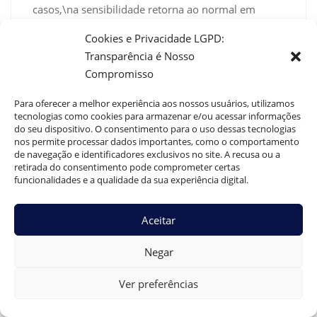
casos,\na sensibilidade retorna ao normal em
poucas semanas, especialmente quando
Cookies e Privacidade LGPD:
o\nprocedimento é feito por profissional
Transparência é Nosso
experiente.”
Compromisso
}
},
Para oferecer a melhor experiência aos nossos usuários, utilizamos
{
tecnologias como cookies para armazenar e/ou acessar informações
“@type”: “Question”,
do seu dispositivo. O consentimento para o uso dessas tecnologias
nos permite processar dados importantes, como o comportamento
“name”: “Quanto tempo dura a perda de
de navegação e identificadores exclusivos no site. A recusa ou a
sensibilidade?”,
retirada do consentimento pode comprometer certas
“acceptedAnswer”: {
funcionalidades e a qualidade da sua experiência digital.
“@type”: “Answer”,
“text”: “A maioria dos pacientes relata retorno da
Aceitar
sensibilidade entre uma e três semanas\napós o
procedimento. Alterações mais duradouras são
Negar
raríssimas, e quando\nocorrem, devem ser
avaliadas por um especialista. A boa escolha do
Ver preferências
profissional\nreduz o risco de episódios
prolongados.”