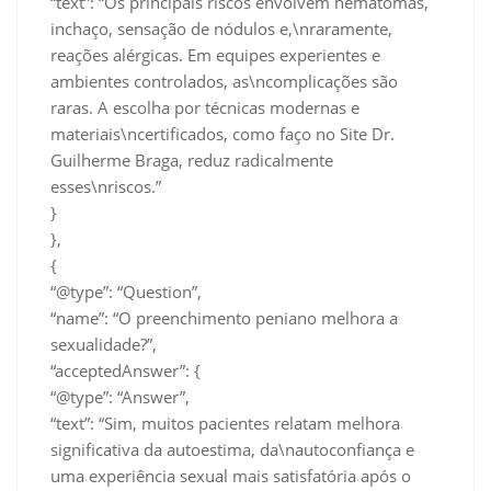
“text”: “Os principais riscos envolvem hematomas,
inchaço, sensação de nódulos e,\nraramente,
reações alérgicas. Em equipes experientes e
ambientes controlados, as\ncomplicações são
raras. A escolha por técnicas modernas e
materiais\ncertificados, como faço no Site Dr.
Guilherme Braga, reduz radicalmente
esses\nriscos.”
}
},
{
“@type”: “Question”,
“name”: “O preenchimento peniano melhora a
sexualidade?”,
“acceptedAnswer”: {
“@type”: “Answer”,
“text”: “Sim, muitos pacientes relatam melhora
significativa da autoestima, da\nautoconfiança e
uma experiência sexual mais satisfatória após o