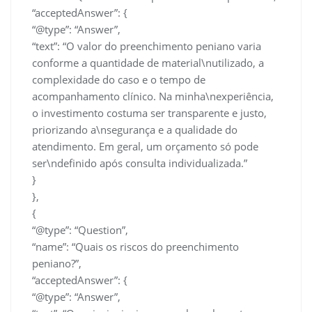
“acceptedAnswer”: {
“@type”: “Answer”,
“text”: “O valor do preenchimento peniano varia
conforme a quantidade de material\nutilizado, a
complexidade do caso e o tempo de
acompanhamento clínico. Na minha\nexperiência,
o investimento costuma ser transparente e justo,
priorizando a\nsegurança e a qualidade do
atendimento. Em geral, um orçamento só pode
ser\ndefinido após consulta individualizada.”
}
},
{
“@type”: “Question”,
“name”: “Quais os riscos do preenchimento
peniano?”,
“acceptedAnswer”: {
“@type”: “Answer”,