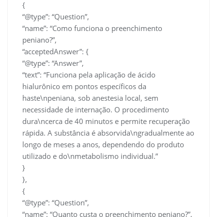
{
“@type”: “Question”,
“name”: “Como funciona o preenchimento
peniano?”,
“acceptedAnswer”: {
“@type”: “Answer”,
“text”: “Funciona pela aplicação de ácido
hialurônico em pontos específicos da
haste\npeniana, sob anestesia local, sem
necessidade de internação. O procedimento
dura\ncerca de 40 minutos e permite recuperação
rápida. A substância é absorvida\ngradualmente ao
longo de meses a anos, dependendo do produto
utilizado e do\nmetabolismo individual.”
}
},
{
“@type”: “Question”,
“name”: “Quanto custa o preenchimento peniano?”,