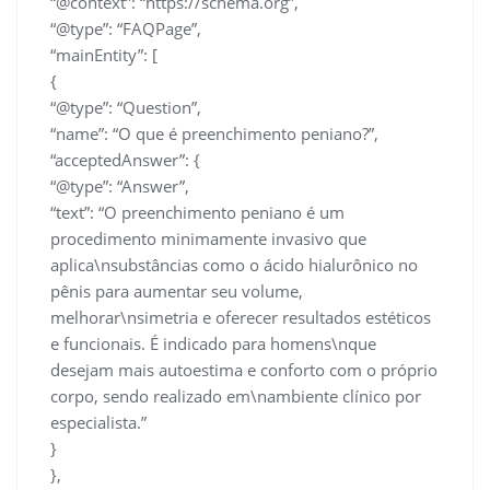
“@context”: “https://schema.org”,
“@type”: “FAQPage”,
“mainEntity”: [
{
“@type”: “Question”,
“name”: “O que é preenchimento peniano?”,
“acceptedAnswer”: {
“@type”: “Answer”,
“text”: “O preenchimento peniano é um
procedimento minimamente invasivo que
aplica\nsubstâncias como o ácido hialurônico no
pênis para aumentar seu volume,
melhorar\nsimetria e oferecer resultados estéticos
e funcionais. É indicado para homens\nque
desejam mais autoestima e conforto com o próprio
corpo, sendo realizado em\nambiente clínico por
especialista.”
}
},