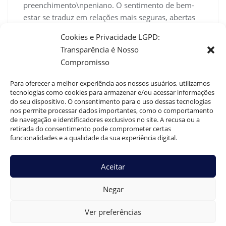
preenchimento\npeniano. O sentimento de bem-
estar se traduz em relações mais seguras, abertas
e\nprazerosas. A mudança é tanto física quanto
Cookies e Privacidade LGPD:
emocional, abrangendo diversos\naspectos da
Transparência é Nosso
sexualidade masculina.”
Compromisso
}
}
Para oferecer a melhor experiência aos nossos usuários, utilizamos
]
tecnologias como cookies para armazenar e/ou acessar informações
do seu dispositivo. O consentimento para o uso dessas tecnologias
}
nos permite processar dados importantes, como o comportamento
de navegação e identificadores exclusivos no site. A recusa ou a
retirada do consentimento pode comprometer certas
funcionalidades e a qualidade da sua experiência digital.
Dr. Guilherme Braga
0
Aceitar
Como evitar a retração peniana após cirurgia de
Negar
aumento
Ver preferências