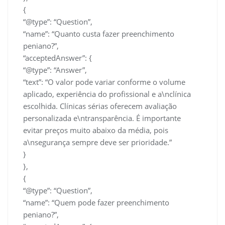
{
“@type”: “Question”,
“name”: “Quanto custa fazer preenchimento
peniano?”,
“acceptedAnswer”: {
“@type”: “Answer”,
“text”: “O valor pode variar conforme o volume
aplicado, experiência do profissional e a\nclínica
escolhida. Clínicas sérias oferecem avaliação
personalizada e\ntransparência. É importante
evitar preços muito abaixo da média, pois
a\nsegurança sempre deve ser prioridade.”
}
},
{
“@type”: “Question”,
“name”: “Quem pode fazer preenchimento
peniano?”,