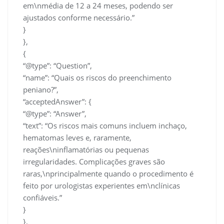
em\nmédia de 12 a 24 meses, podendo ser
ajustados conforme necessário.”
}
},
{
“@type”: “Question”,
“name”: “Quais os riscos do preenchimento
peniano?”,
“acceptedAnswer”: {
“@type”: “Answer”,
“text”: “Os riscos mais comuns incluem inchaço,
hematomas leves e, raramente,
reações\ninflamatórias ou pequenas
irregularidades. Complicações graves são
raras,\nprincipalmente quando o procedimento é
feito por urologistas experientes em\nclínicas
confiáveis.”
}
},