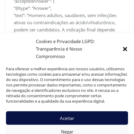
“acceptedAnswer”: {
“@type”: “Answer”,
“text”: “Homens adultos, saudáveis, sem infecções
ativas ou contraindicações ao ácido\nhialurônico,
podem ser candidatos. A indicação final depende
de avaliação médica\ndetalhada, que considera
Cookies e Privacidade LGPD:
características anatômicas, expectativa e
Transparência é Nosso
quadro\nclínico.”
Compromisso
}
}
Para oferecer a melhor experiência aos nossos usuários, utilizamos
]
tecnologias como cookies para armazenar e/ou acessar informações
}
do seu dispositivo. O consentimento para o uso dessas tecnologias
nos permite processar dados importantes, como o comportamento
de navegação e identificadores exclusivos no site. A recusa ou a
retirada do consentimento pode comprometer certas
funcionalidades e a qualidade da sua experiência digital.
Dr. Guilherme Braga
0
Aceitar
Harmonização Peniana: Técnicas, Riscos e Benefícios
Negar