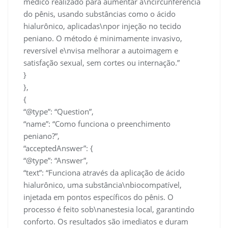
médico realizado para aumentar a\ncircunferência
do pênis, usando substâncias como o ácido
hialurônico, aplicadas\npor injeção no tecido
peniano. O método é minimamente invasivo,
reversível e\nvisa melhorar a autoimagem e
satisfação sexual, sem cortes ou internação.”
}
},
{
“@type”: “Question”,
“name”: “Como funciona o preenchimento
peniano?”,
“acceptedAnswer”: {
“@type”: “Answer”,
“text”: “Funciona através da aplicação de ácido
hialurônico, uma substância\nbiocompatível,
injetada em pontos específicos do pênis. O
processo é feito sob\nanestesia local, garantindo
conforto. Os resultados são imediatos e duram