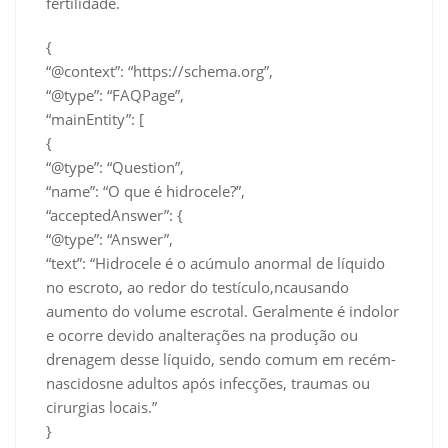
fertilidade.
{
“@context”: “https://schema.org”,
“@type”: “FAQPage”,
“mainEntity”: [
{
“@type”: “Question”,
“name”: “O que é hidrocele?”,
“acceptedAnswer”: {
“@type”: “Answer”,
“text”: “Hidrocele é o acúmulo anormal de líquido
no escroto, ao redor do testículo,ncausando
aumento do volume escrotal. Geralmente é indolor
e ocorre devido analterações na produção ou
drenagem desse líquido, sendo comum em recém-
nascidosne adultos após infecções, traumas ou
cirurgias locais.”
}