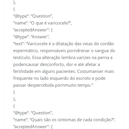
},
{
“@type”: “Question”,
“name”: “O que é varicocele?”,
“acceptedAnswer”: {
“@type”: “Answer”,
“text”: “Varicocele é a dilatação das veias do cordão
espermático, responsáveis porndrenar o sangue do
testículo. Essa alteração lembra varizes na perna e
podencausar desconforto, dor e até afetar a
fertilidade em alguns pacientes. Costumanser mais
frequente no lado esquerdo do escroto e pode
passar despercebida pornmuito tempo.”
}
},
{
“@type”: “Question”,
“name”: “Quais são os sintomas de cada condição?”,
“acceptedAnswer”: {