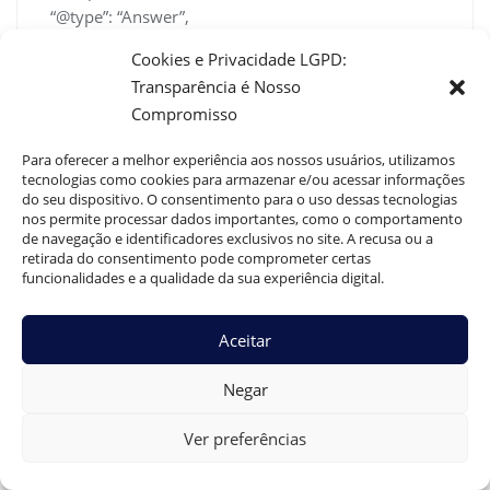
“@type”: “Answer”,
“text”: “A hidrocele normalmente se apresenta
Cookies e Privacidade LGPD:
como inchaço indolor, sensação de peso
Transparência é Nosso
enaumento gradual do escroto. A varicocele pode
Compromisso
causar sensação de peso, dor levenao final do dia,
veias palpáveis tipo “saco de minhocas” e, em
Para oferecer a melhor experiência aos nossos usuários, utilizamos
alguns casos,ninfertilidade. Em ambas, sintomas
tecnologias como cookies para armazenar e/ou acessar informações
intensos ou de instalação rápida
do seu dispositivo. O consentimento para o uso dessas tecnologias
nos permite processar dados importantes, como o comportamento
merecemnavaliação urgente.”
de navegação e identificadores exclusivos no site. A recusa ou a
}
retirada do consentimento pode comprometer certas
},
funcionalidades e a qualidade da sua experiência digital.
{
“@type”: “Question”,
Aceitar
“name”: “Quando a cirurgia é indicada?”,
“acceptedAnswer”: {
Negar
“@type”: “Answer”,
“text”: “A cirurgia é indicada na hidrocele quando há
Ver preferências
volume elevado, desconforto,nimpacto na estética
ou em casos associados a infecção/problemas