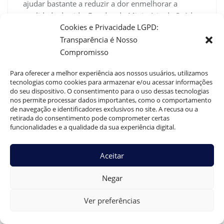
ajudar bastante a reduzir a dor enmelhorar a
qualidade de vida. Estudos do Ministério da Saúde
Cookies e Privacidade LGPD:
e protocolosnclínicos já reconhecem sua eficácia,
Transparência é Nosso
especialmente quando associadas a mudançasnde
hábitos e acompanhamento multiprofissional.”
Compromisso
}
Para oferecer a melhor experiência aos nossos usuários, utilizamos
},
tecnologias como cookies para armazenar e/ou acessar informações
{
do seu dispositivo. O consentimento para o uso dessas tecnologias
“@type”: “Question”,
nos permite processar dados importantes, como o comportamento
de navegação e identificadores exclusivos no site. A recusa ou a
“name”: “Onde encontrar tratamentos alternativos
retirada do consentimento pode comprometer certas
confiáveis?”,
funcionalidades e a qualidade da sua experiência digital.
“acceptedAnswer”: {
“@type”: “Answer”,
Aceitar
“text”: “O ideal é procurar clínicas e profissionais de
referência, como o projeto Dr.nGuilherme Braga,
Negar
que conta com equipe multidisciplinar
capacitada,nacompanhamento médico próximo e
Ver preferências
protocolos individualizados. Evite locais
quenprometem milagres, não solicitam exames ou