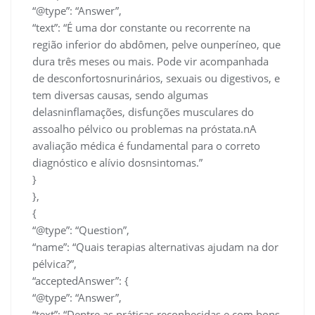
“@type”: “Answer”,
“text”: “É uma dor constante ou recorrente na
região inferior do abdômen, pelve ounperíneo, que
dura três meses ou mais. Pode vir acompanhada
de desconfortosnurinários, sexuais ou digestivos, e
tem diversas causas, sendo algumas
delasninflamações, disfunções musculares do
assoalho pélvico ou problemas na próstata.nA
avaliação médica é fundamental para o correto
diagnóstico e alívio dosnsintomas.”
}
},
{
“@type”: “Question”,
“name”: “Quais terapias alternativas ajudam na dor
pélvica?”,
“acceptedAnswer”: {
“@type”: “Answer”,
“text”: “Dentre as práticas reconhecidas e com bons