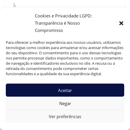
},
{
Cookies e Privacidade LGPD:
“@type”: “Question”,
Transparência é Nosso
“name”: “Quanto custa a reposição de
Compromisso
testosterona?”,
“acceptedAnswer”: {
Para oferecer a melhor experiência aos nossos usuários, utilizamos
“@type”: “Answer”,
tecnologias como cookies para armazenar e/ou acessar informações
do seu dispositivo. O consentimento para o uso dessas tecnologias
“text”: “O valor da reposição pode variar bastante,
nos permite processar dados importantes, como o comportamento
dependendo da forma de uso (injeção,ngel,
de navegação e identificadores exclusivos no site. A recusa ou a
implante), da marca dos medicamentos, da
retirada do consentimento pode comprometer certas
funcionalidades e a qualidade da sua experiência digital.
frequência e da necessidade denexames
periódicos. É importante considerar não somente o
custo do medicamento,nmas o acompanhamento
Aceitar
especializado. No Site Dr. Guilherme Braga, o
orçamento éntransparente, detalhado e
Negar
personalizado às necessidades de cada
paciente,nproporcionando segurança e
Ver preferências
previsibilidade.”